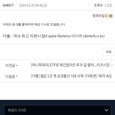
NHREIT
2024-03-25 09:46:20
조회수
2,931
첨부파일
(
0
)
아래의 링크를 클릭하면 해당 기사로 연결됩니다.
더벨 - 국내 최고 자본시장(Capital Markets) 미디어 (thebell.co.kr)
목록
[머니투데이] ETF로 재간접리츠 투자 길 열려...리츠시장 활성화 기대
이전글
[더벨] 몸값 1조 옛 삼성물산 서초사옥 \'더에셋\' 매각 속도
다음글
패밀리 사이트