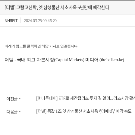
[더벨] 코람코신탁, 옛 삼성물산 서초사옥 6년만에 매각한다
NHREIT
2024-03-25 09:46:20
아래의 링크를 클릭하면 해당 기사로 연결됩니다.
더벨 - 국내 최고 자본시장(Capital Markets) 미디어 (thebell.co.kr)
[머니투데이] ETF로 재간접리츠 투자 길 열려...리츠시장 활
이전글
[더벨] 몸값 1조 옛 삼성물산 서초사옥 \'더에셋\' 매각 속도
다음글